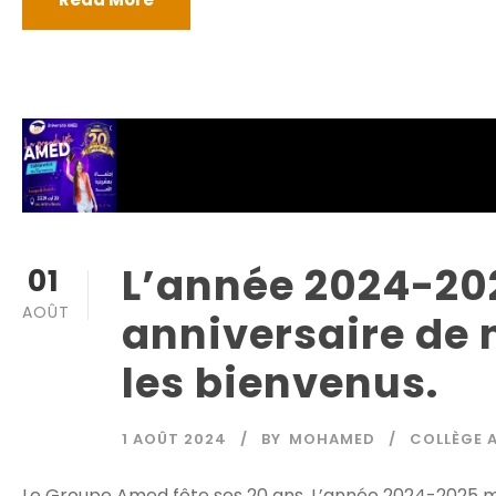
L’année 2024-20
01
AOÛT
anniversaire de 
les bienvenus.
1 AOÛT 2024
BY
MOHAMED
COLLÈGE 
Le Groupe Amed fête ses 20 ans. L’année 2024-2025 m