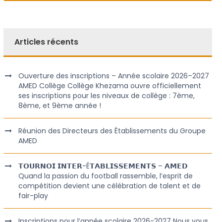
Articles récents
Ouverture des inscriptions – Année scolaire 2026–2027
AMED Collège Collège Khezama ouvre officiellement
ses inscriptions pour les niveaux de collège : 7ème,
8ème, et 9ème année !
Réunion des Directeurs des Établissements du Groupe
AMED
𝗧𝗢𝗨𝗥𝗡𝗢𝗜 𝗜𝗡𝗧𝗘𝗥-É𝗧𝗔𝗕𝗟𝗜𝗦𝗦𝗘𝗠𝗘𝗡𝗧𝗦 – 𝗔𝗠𝗘𝗗
Quand la passion du football rassemble, l’esprit de
compétition devient une célébration de talent et de
fair-play
Inscriptions pour l’année scolaire 2026-2027 Nous vous