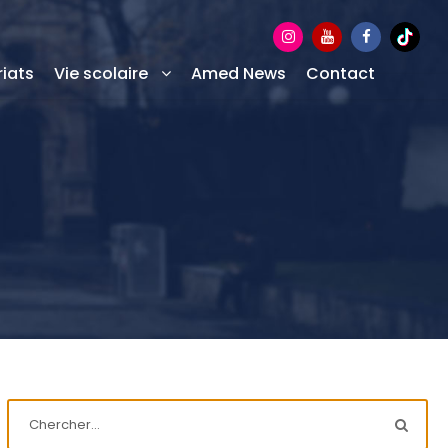
iats
Vie scolaire
Amed News
Contact