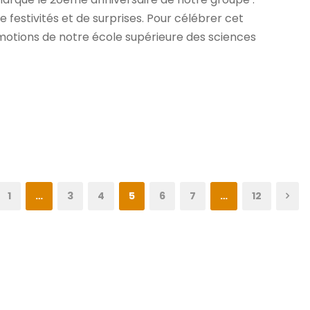
festivités et de surprises. Pour célébrer cet
otions de notre école supérieure des sciences
1
…
3
4
5
6
7
…
12