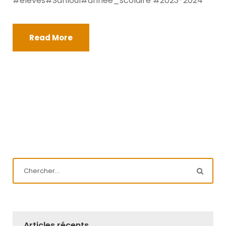
#élèves#Sahloul#année_scolaire #2023-2024
Read More
Articles récents