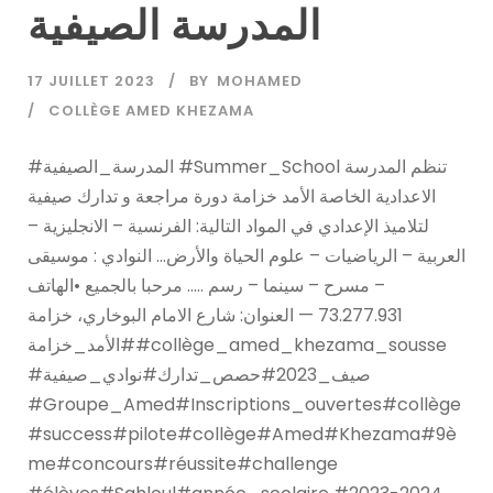
المدرسة الصيفية
17 JUILLET 2023
BY
MOHAMED
COLLÈGE AMED KHEZAMA
#المدرسة_الصيفية #Summer_School تنظم المدرسة
الاعدادية الخاصة الأمد خزامة دورة مراجعة و تدارك صيفية
لتلاميذ الإعدادي في المواد التالية: الفرنسية – الانجليزية –
العربية – الرياضيات – علوم الحياة والأرض… النوادي : موسيقى
– مسرح – سينما – رسم ….. مرحبا بالجميع •الهاتف
73.277.931 — العنوان: شارع الامام البوخاري، خزامة
#الأمد_خزامة#collège_amed_khezama_sousse
#صيف_2023#حصص_تدارك#نوادي_صيفية
#Groupe_Amed#Inscriptions_ouvertes#collège
#success#pilote#collège#Amed#Khezama#9è
me#concours#réussite#challenge