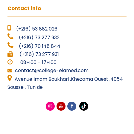
Contact info
(+216) 53 882 026
(+216) 73 277 932
(+216) 70 148 844
(+216) 73 277 931
08H:00 – 17H:00
contact@college-elamed.com
Avenue Imam Boukhari ,Khezama Ouest ,4054
Sousse , Tunisie