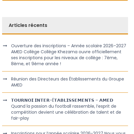
Articles récents
Ouverture des inscriptions – Année scolaire 2026–2027
AMED Collège Collège Khezama ouvre officiellement
ses inscriptions pour les niveaux de collège : 7ème,
8ème, et 9ème année !
Réunion des Directeurs des Établissements du Groupe
AMED
𝗧𝗢𝗨𝗥𝗡𝗢𝗜 𝗜𝗡𝗧𝗘𝗥-É𝗧𝗔𝗕𝗟𝗜𝗦𝗦𝗘𝗠𝗘𝗡𝗧𝗦 – 𝗔𝗠𝗘𝗗
Quand la passion du football rassemble, l’esprit de
compétition devient une célébration de talent et de
fair-play
Inscriptions pour l’année scolaire 2026-2027 Nous vous