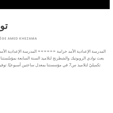
توح
ÈGE AMED KHEZAMA
بعث نوادي الروبوتيك والشطرنج لتلاميذ السنة السابعة بمؤسّستنا كتع
تكميليّ لتلاميذ س7 في مؤسستنا بمعدل ساعتين أسبو