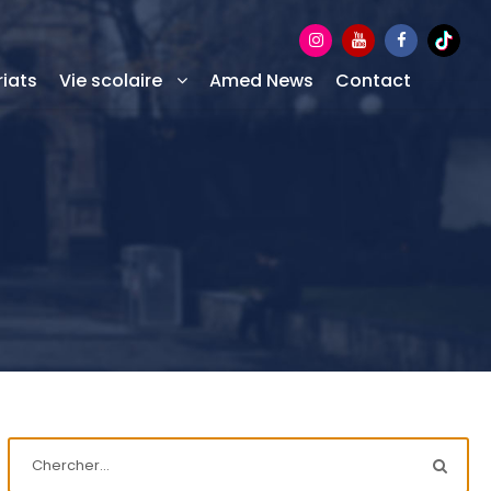
iats
Vie scolaire
Amed News
Contact