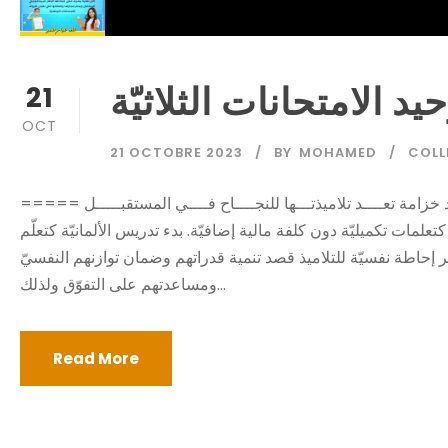
يد الامتحانات الثلاثيّة
21
OCT
21 OCTOBRE 2023
BY
MOHAMED
COLL
===== المدرسة الإعدادية الأمد خزامة ====== المدرسة الإعدادية الأمد خزامة تعــــد تلاميذتـــها للنجــــاح فــــي المستقبـــــل
لمات تكميليّة دون كلفة مالية إضافيّة. بدء تدريس الألمانيّة كتعلّم
عيّا. توفير إحاطة نفسيّة للتلاميذ قصد تنمية قدراتهم وضمان توازنهم النفسيّ
ومساعدتهم على التفوّق ولذلك...
Read More