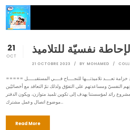
لإحاطة نفسيّة للتلاميذ
21
OCT
21 OCTOBRE 2023
BY
MOHAMED
COLL
===== المدرسة الإعدادية الأمد خزامة ====== المدرسة الإعدادية الأمد خزامة تعــــد تلاميذتـــها للنجــــاح فــــي المستقبـــــل
نهم النفسيّ ومساعدتهم على التفوّق ولذلك تمّ التعاقد مع أخصائيّين
هو مشروع رائد لمؤسستنا يهدف إلى تكوين تلميذ متوازن، ويكون الدفتر
موضوع اتصال وعمل مشترك...
Read More