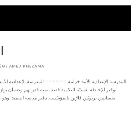
ا
ÈGE AMED KHEZAMA
توفير الإحاطة نفسيّة للتلاميذ قصد تنمية قدراتهم وضمان تواز
نفسانيين تربويّين قارّين بالمؤسّسة. دفتر متابعة التلميذ: و