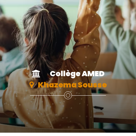
Collège AMED
Khazema Sousse