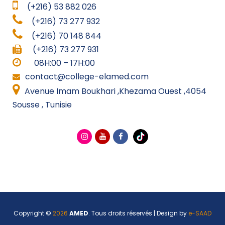
(+216) 53 882 026
(+216) 73 277 932
(+216) 70 148 844
(+216) 73 277 931
08H:00 – 17H:00
contact@college-elamed.com
Avenue Imam Boukhari ,Khezama Ouest ,4054
Sousse , Tunisie
Copyright ©
2026
AMED
. Tous droits réservés | Design by
e-SAAD